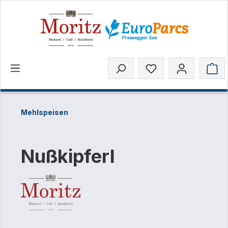
inhalt springen
Mehlspeisen
Nußkipferl